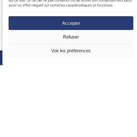
sur ce site. Le fait de ne pas consentir ou de retirer son consentement peut
avoir un effet négatif sur certaines caractéristiques et fonctions.
Accepter
Refuser
Voir les préférences
ESPACE AVOCATS
ANNUAIRE DES AVOCATS