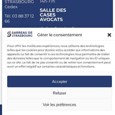
14h-17h
STRASBOURG
Cedex
SALLE DES
CASES
Tél.
03 88 37 12
AVOCATS
66
du lundi au jeudi
: 8h-17h30,
Gérer le consentement
vendredi : 8h-17h
Pour offrir les meilleures expériences, nous utilisons des technologies
CARPA
telles que les cookies pour stocker et/ou accéder aux informations des
appareils. Le fait de consentir à ces technologies nous permettra de traiter
du lundi au
des données telles que le comportement de navigation ou les ID uniques
vendredi : 11h-
sur ce site. Le fait de ne pas consentir ou de retirer son consentement peut
12h 14h-15h
avoir un effet négatif sur certaines caractéristiques et fonctions.
Accepter
Refuser
Voir les préférences
ESPACE AVOCATS