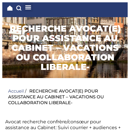
RECHERCHE AVOCAT(E)
POUR ASSISTANCE AU
CABINET – VACATIONS
OU COLLABORATION
LIBERALE-
Accueil
/
RECHERCHE AVOCAT(E) POUR
ASSISTANCE AU CABINET – VACATIONS OU
COLLABORATION LIBERALE-
Avocat recherche confrère/consœur pour
assistance au Cabinet: Suivi courrier + audiences +