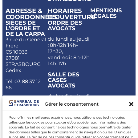
ADRESSE &
HORAIRES
MENTIONS
LÉGALES
COORDONNÉES
D'OUVERTURE
SIÈGES DE
ORDRE DES
L’ORDRE ET
AVOCATS
DE LA CARPA
du lundi au jeudi
3 rue du Général
: 8h-12h 14h-
Frère
17h30,
CS 10033
vendredi : 8h-12h
67081
14h-17h
STRASBOURG
Cedex
SALLE DES
CASES
Tél.
03 88 37 12
AVOCATS
66
du lundi au jeudi
: 8h-17h30,
Gérer le consentement
vendredi : 8h-17h
Pour offrir les meilleures expériences, nous utilisons des technologies
CARPA
telles que les cookies pour stocker et/ou accéder aux informations des
appareils. Le fait de consentir à ces technologies nous permettra de traiter
du lundi au
des données telles que le comportement de navigation ou les ID uniques
vendredi : 11h-
sur ce site. Le fait de ne pas consentir ou de retirer son consentement peut